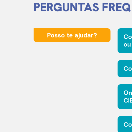
PERGUNTAS FREQ
Posso te ajudar?
Co
ou
Co
On
CI
Co