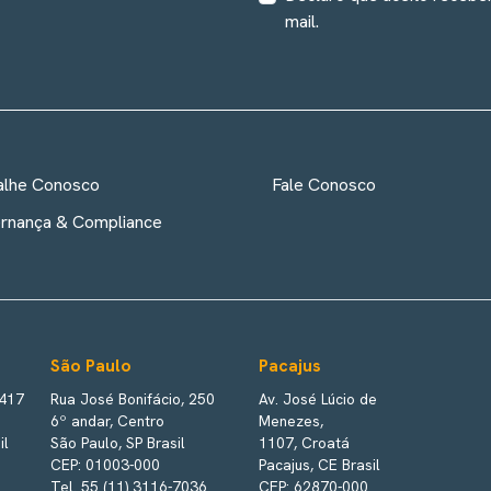
mail.
alhe Conosco
Fale Conosco
rnança & Compliance
São Paulo
Pacajus
 417
Rua José Bonifácio, 250
Av. José Lúcio de
6º andar, Centro
Menezes,
il
São Paulo, SP Brasil
1107, Croatá
CEP: 01003-000
Pacajus, CE Brasil
Tel. 55 (11) 3116-7036
CEP: 62870-000