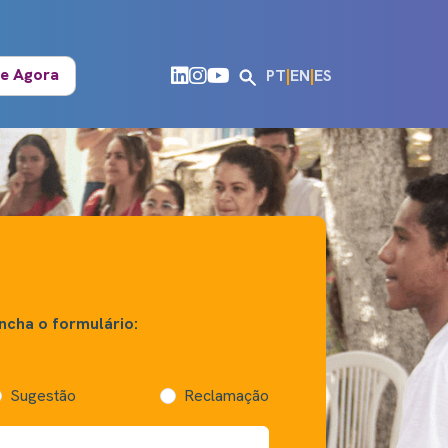
e Agora
PT
|
EN
|
ES
ncha o formulário:
Sugestão
Reclamação