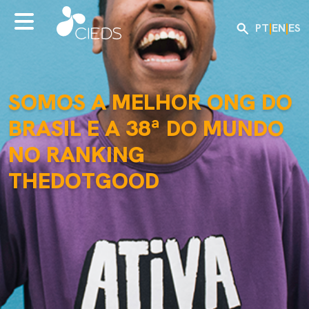
PT
|
EN
|
ES
SOMOS A MELHOR ONG DO
MAIS DE 28 ANOS DE
BRASIL E A 38ª DO MUNDO
IMPACTO SOCIAL POSITIVO
NO RANKING
EM TODO O BRASIL
THEDOTGOOD