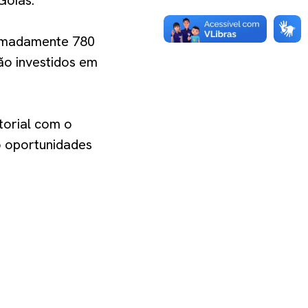
Goiás.
oximadamente 780
ão investidos em
torial com o
o oportunidades