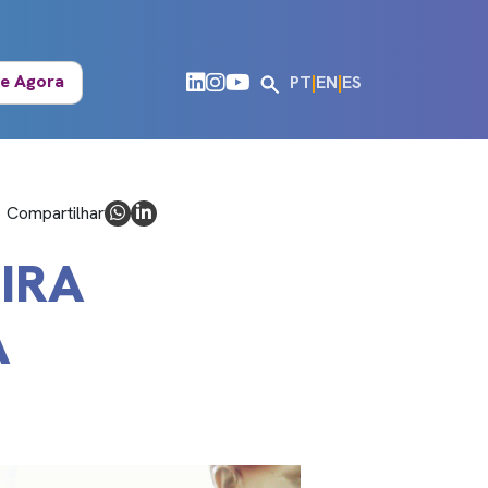
e Agora
PT
|
EN
|
ES
Compartilhar
IRA
A