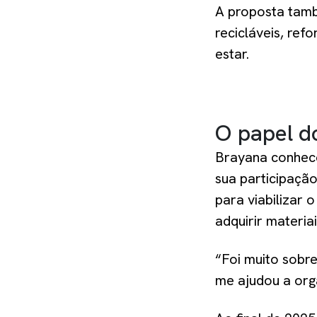
A proposta tamb
recicláveis, re
estar.
O papel d
Brayana conheceu
sua participação
para viabilizar 
adquirir materia
“Foi muito sobre
me ajudou a orga