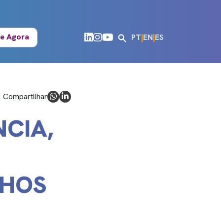
e Agora
PT
|
EN
|
ES
Compartilhar
NCIA,
NHOS