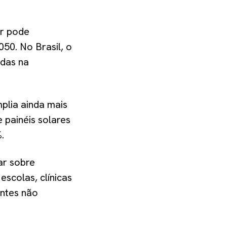
ar pode
050. No Brasil, o
idas na
plia ainda mais
 painéis solares
.
ar sobre
scolas, clínicas
ontes não