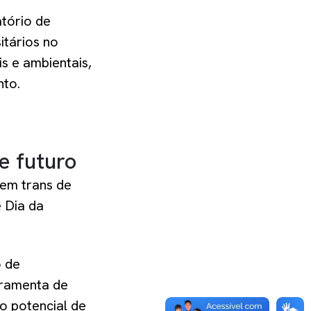
tório de
itários no
s e ambientais,
nto.
e futuro
vem trans de
e Dia da
o de
rramenta de
o potencial de