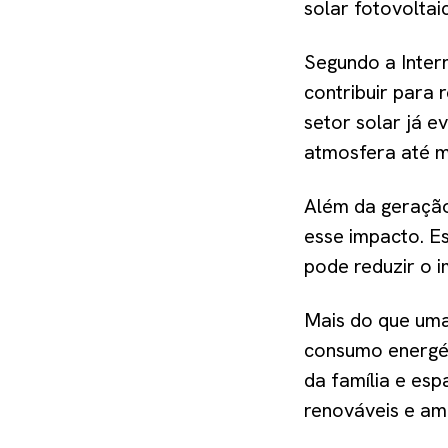
solar fotovoltai
Segundo a Inter
contribuir para 
setor solar já e
atmosfera até 
Além da geração 
esse impacto. E
pode reduzir o 
Mais do que uma
consumo energét
da família e esp
renováveis e amp