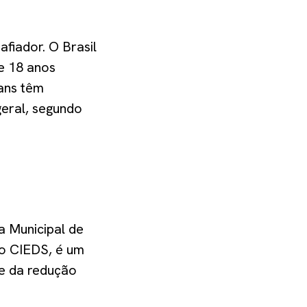
fiador. O Brasil
e 18 anos
ans têm
geral, segundo
a Municipal de
 o CIEDS, é um
 e da redução