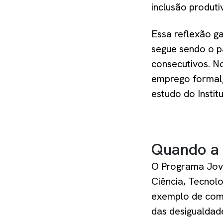
inclusão produti
Essa reflexão ga
segue sendo o p
consecutivos. N
emprego formal,
estudo do Instit
Quando a c
O Programa Joven
Ciência, Tecnol
exemplo de como
das desigualdad