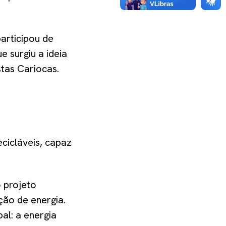
articipou de
e surgiu a ideia
stas Cariocas.
ecicláveis, capaz
 projeto
ção de energia.
al: a energia