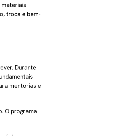
 materiais
o, troca e bem-
rever. Durante
 fundamentais
para mentorias e
co. O programa