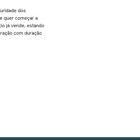
turidade dos
 e quer começar a
io já vende, estando
peração com duração