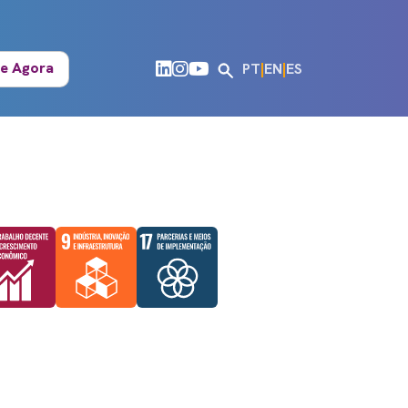
e Agora
PT
|
EN
|
ES