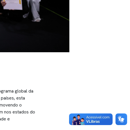
rograma global da
países, esta
romovendo o
am nos estados do
ade e