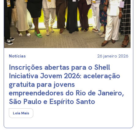
Notícias
26 janeiro 2026
Inscrições abertas para o Shell
Iniciativa Jovem 2026: aceleração
gratuita para jovens
empreendedores do Rio de Janeiro,
São Paulo e Espírito Santo
Leia Mais