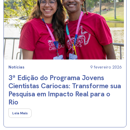
Notícias
9 fevereiro 2026
3ª Edição do Programa Jovens
Cientistas Cariocas: Transforme sua
Pesquisa em Impacto Real para o
Rio
Leia Mais