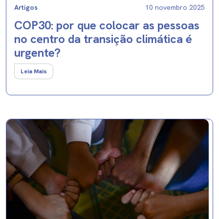
Artigos
10 novembro 2025
COP30: por que colocar as pessoas
no centro da transição climática é
urgente?
Leia Mais