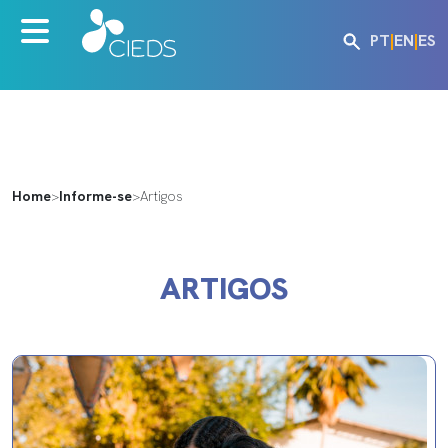
PT
|
EN
|
ES
Home
>
Informe-se
>
Artigos
ARTIGOS